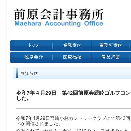
令和7年４月29日 第42回前原会親睦ゴルフコ
した。
令和7年4月29日宮崎小林カントリークラブにて第42
ペが開催されました。
心配されていた雨もあがり、絶好のゴルフ日和のもと、