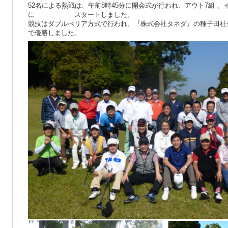
52名による熱戦は、午前8時45分に開会式が行われ、アウト7組 、
に スタートしました。
競技はダブルぺリア方式で行われ、『株式会社タネダ』の種子田社長が
で優勝しました。