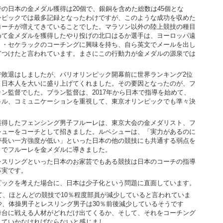
の日本の金メダル獲得は
20
個で、銀銅を含めた総数は
45
個とな
ンピックでは最多記録となったわけですが、このような成功を収めた
コーチが増えてきていることでした。マラソン以外の陸上競技の種目
めて金メダルを獲得したやり投げの北口はるか選手は、ヨーロッパ遠
ト・セケラックのコーチングに興味を持ち、自ら英文でメールを出し
ぎつけたと言われています。まさにこの行動力が金メダルの源泉では
敗退はしましたが、パリオリンピック開幕前に世界ランキング
2
位
、日本人を大いに盛り上げてくれました。その要因となったのが、フ
ラン監督でした。ブラン監督は、
2017
年から日本で指導を始めて、
キル、コミュニケーションを重視して、東京オリンピックでも準々決
得したフェンシング男子フルーレは、東京大会の金メダリスト、フ
シューをコーチとして招きました。ルペシューは、「実力があるのに
が長い一方強度が低い」といった日本の他の競技にも共通する弱点を
とでフルーレを金メダルに導きました。
スリングといった日本のお家芸でもある競技は日本のコーチの指導
事実です。
ックを考えた場合に、日本は少子化という問題に直面しています。
て、ほとんどの競技で
10
％程度部員が減少していると言われていま
少、体操男子とレスリング男子は
30
％前後減少しているそうです
舞台に戦える人材がどれだけ出てくるか、そして、それをコーチング
えていかなければならないと感じまし