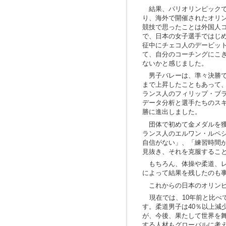
結果、パリオリンピックで
り、海外で開催されたオリ
競技で思ったことは外国人
で、日本の女子選手ではじ
征中にチェコ人のデービッ
て、自分のコーチングにこ
ないかと感じました。
男子バレーは、準々決勝で
まで上昇したこともあって
ランス人のフィリップ・ブ
データ分析と選手たちのス
勝に進出しました。
団体で初めて金メダルを獲
ランス人のエルワン・ルペ
自信がない」、「練習時間
見抜き、それを克服するこ
もちろん、体操や柔道、レ
によって結果を残したのも
これからの日本のオリンピ
現在では、
10
年前と比べ
す。柔道男子は
40
％以上減
が、今後、果たして世界を
する人材もグローバルに考