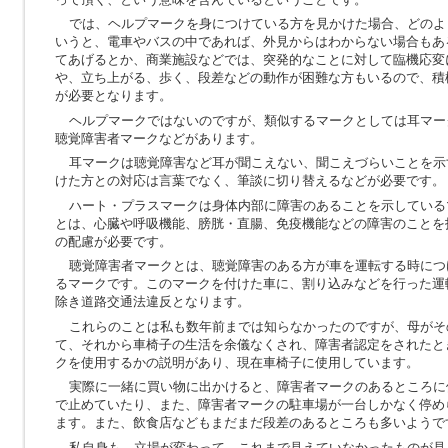
では、ヘルプマークを身につけている方を見かけた場合、どのよ
いうと、電車やバスの中であれば、外見からはわからない場合もあ
てあげるとか、商業施設などでは、突発的なことに対して臨機応変
や、立ち上がる、歩く、段差などの動作が困難な方もいるので、積
が必要となります。
ヘルプマークではないのですが、類似するマークとしては耳マー
聴覚障害者マークなどがあります。
耳マークは聴覚障害など耳が聞こえない、聞こえづらいことを示
けた方との対応は言葉でなく、筆談に切り替えるなどが必要です。
ハート・プラスマークは身体内部に障害のあることを示している
とは、心臓や呼吸機能、膀胱・直腸、免疫機能などの障害のことを
の配慮が必要です。
聴覚障害者マークとは、聴覚障害のある方が車を運転する時につ
るマークです。このマークを付けた車に、割り込みなどを行った運
除き道路交通法違反となります。
これらのことは私も数年前までは知らなかったのですが、母がそ
て、それから車椅子の生活を余儀なくされ、障害者認定をされたと
クを使用するかの説明があり、現在車椅子に使用しています。
実際に一緒に買い物に出かけると、障害者マークのあるところに
で止めていたり、また、障害者マークの駐車場が一台しかなく停め
ます。また、飲食店などもまだまだ段差のあるところも多いようで
私自身も、立場が変わって、これまで見えていなかったものが見