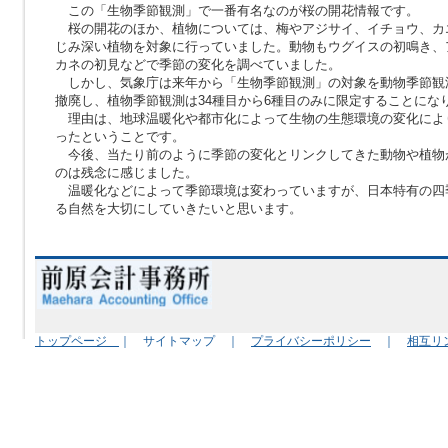
この「生物季節観測」で一番有名なのが桜の開花情報です。
桜の開花のほか、植物については、梅やアジサイ、イチョウ、カ
じみ深い植物を対象に行っていました。動物もウグイスの初鳴き、
カネの初見などで季節の変化を調べていました。
しかし、気象庁は来年から「生物季節観測」の対象を動物季節観
撤廃し、植物季節観測は
34
種目から
6
種目のみに限定することにな
理由は、地球温暖化や都市化によって生物の生態環境の変化によ
ったということです。
今後、当たり前のように季節の変化とリンクしてきた動物や植物
のは残念に感じました。
温暖化などによって季節環境は変わっていますが、日本特有の四
る自然を大切にしていきたいと思います。
トップページ
｜ サイトマップ ｜
プライバシーポリシー
｜
相互リ