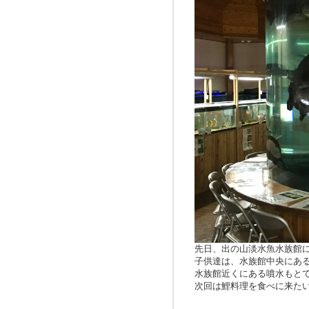
先日、出の山淡水魚水族館
子供達は、水族館中央にあ
水族館近くにある噴水もと
次回は鯉料理を食べに来た